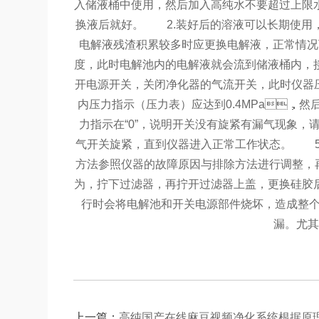
入储液桶中使用，然后加入高纯水不要超过上限水位
换液后就好。
2.装好后的溶液可以长期使用
电解液残渣积累较多时应更换电解液，正常情况下当
度，此时电解池内的电解液就会流到储液桶内
开电源开关，关闭净化器的气流开关，此时仪
内压力指示（压力表）应达到0.4MPa，然后数字流
力指示在“0”，说明开关没有旋紧有漏气现象
气开关旋紧，直到仪器进入正常工作状态。
5.
方法参照仪器的故障原因与排除方法进行调整，再
为，拧下过滤器，再拧开过滤器上盖，更换硅
行时会将电解池和开关电源部件烧坏，造成整个仪
漏。
上一篇：
高纯国产在线麻豆视频净化系统根据原