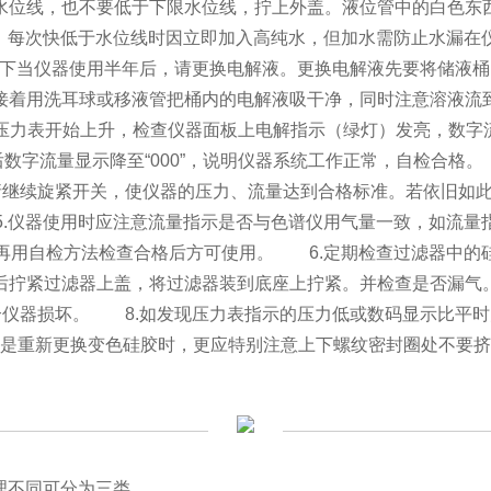
线，也不要低于下限水位线，拧上外盖。液位管中的白色东西
，每次快低于水位线时因立即加入高纯水，但加水需防止水漏在
仪器使用半年后，请更换电解液。更换电解液先要将储
，接着用洗耳球或移液管把桶内的电解液吸干净，同时注意溶液流到
器压力表开始上升，检查仪器面板上电解指示（绿灯）发亮，数字流
量显示降至“000”，说明仪器系统工作正常，自检合格。
，请继续旋紧开关，使仪器的压力、流量达到合格标准
仪器使用时应注意流量指示是否与色谱仪用气量一致，如流量指示
用自检方法检查合格后方可使用。
6.定期检查过滤器中的硅胶是否
胶后拧紧过滤器上盖，将过滤器装到底座上拧紧。并检查是否漏气
器损坏。
8.如发现压力表指示的压力低或数码显示比平时大时
尤其是重新更换变色硅胶时，更应特别注意上下螺纹密封圈处不要挤压
理不同可分为三类