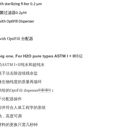
th sterilizing fi lter 0.2 μm
菌过滤器
μ
0.2
M
ith OptiFill Dispenser
with OptiFill
分配器
ig one. For H
2
O pure types ASTM I + II
特征
ASTM I+II纯水和超纯水
离子法去除连续残余盐
微生物纯度的质量再循环
的OptiFill dispenser：
手分配器操作
卸并符合人体工程学的形状
，高度可调
材料的更换只需几秒钟