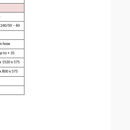
6
 240/50 – 60
m hose
up to + 35
x 1520 x 575
x 800 x 575