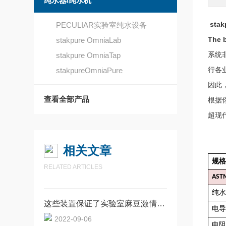
纯水器/纯水机
stak
PECULIAR实验室纯水设备
The b
stakpure OmniaLab
stakpure OmniaTap
系统非
stakpureOmniaPure
行各业
因此
查看全部产品
根据你
超现
相关文章
规格
RELATED ARTICLES
ASTM
纯水
这些装置保证了实验室麻豆激情网的正常运行
电导
2022-09-06
电阻