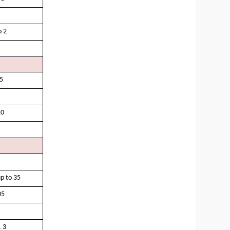
o 2
5
10
up to 35
05
 3