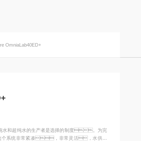
ure OmniaLab40ED+
D+
s ASTM I + II纯水和超纯水的生产者是选择的制度。为完
这个系统非常紧凑，非常灵活，水供应