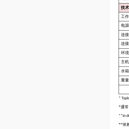
技术
工作
电源
连接
连接
环境
主机
水箱
重量
* Typi
*
通常
**in d
**
依