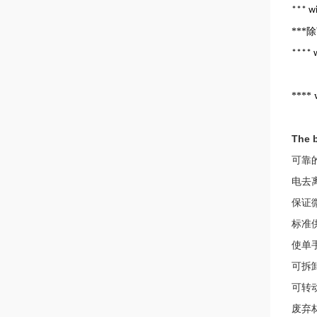
*** wi
***
除
**** w
**** 
The b
可靠的
电去
保证
标准供给
使单
可拆
可转动
废弃