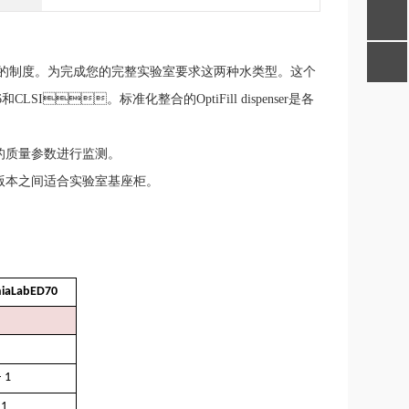
度。
为完成您的完整实验室要求
这两种水类型。这个
696和CLSI。
标准化整合的OptiFill dispenser是各
量参数进行监测。
版本之间
适合实验室基座柜。
iaLabED70
– 1
 1