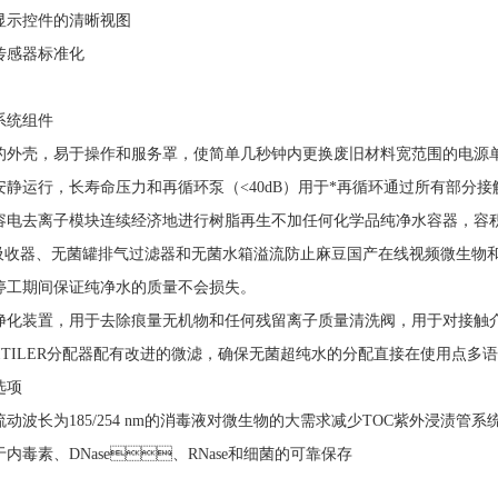
显示控件的清晰视图
传感器标准化
系统组件
外壳，易于操作和服务罩，使简单
几秒钟内更换废旧材料
宽范围的电源单元
静运行，长寿命压力和再循环泵（<40dB）用于*再循环
通过所有部分接
容
电去离子模块连续经济地进行树脂再生
不加任何化学品
纯净水容器，容积为
吸收器、无菌罐排气过滤器和无菌水箱溢流
防止麻豆国产在线视频微生物
停工期间保证纯净水的质量不会损失。
净化装置，用于去除痕量无机物和任何残留离子
质量清洗阀，用于对接触
ITILER分配器配有改进的微滤，确保无菌超纯水的分配
直接在使用点
多语
选项
动波长为185/254 nm的消毒液对微生物的大需求
减少TOC
紫外浸渍管系
内毒素、DNase、RNase和细菌的可靠保存