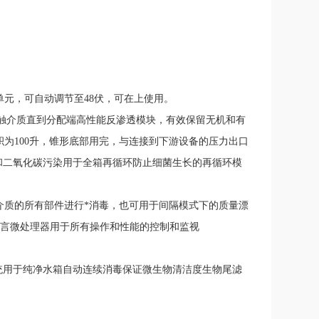
，可自动调节至48伏，可在上
使用。
触介质直到分配端
高性能反渗透模块，有效保留无机和有
100升，锥形底部用完，与
连接到下游设备的压力出口
和二氧化碳污染
用于全箱再循环防止细菌生长的再循环模
介质的所有部件进行*消毒，也可用于
间隔模式下的质量漂
言微处理器用于所有操作和性能的控制和监视
统用于纯净水箱自动连续消毒
保证微生物清洁度
生物尾滤