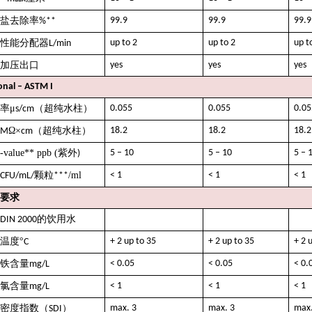
盐去除率
99.9
99.9
99.9
%**
性能分配器
up to 2
up to 2
up t
L/min
加压出口
yes
yes
yes
onal – ASTM I
率μ
（超纯水柱）
0.055
0.055
0.05
s/cm
Ω×
（超纯水柱）
18.2
18.2
18.2
M
cm
value** ppb (
紫外
5 – 10
5 – 10
5 – 
)
颗粒
/ml
< 1
< 1
< 1
CFU/mL/
***
要求
的饮用水
DIN 2000
温度°
+ 2 up to 35
+ 2 up to 35
+ 2 
C
铁含量
< 0.05
< 0.05
< 0.
mg/L
氯含量
< 1
< 1
< 1
mg/L
密度指数（
）
max. 3
max. 3
max.
SDI