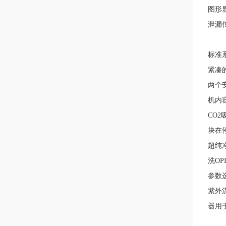
图形
泄漏
标准
紧凑的
两个安
机
内
CO2
块
在
超纯
洗
OP
参数
紫外流
器用于