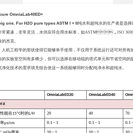
pure
OmniaLab
40ED+
ig one. For H
2
O pure types ASTM I + II
纯水和超纯水的生产者是选择的制
常紧凑，非常
灵活，水供应符合用水
标准，如ASTM，ISO 3
的杰克。
，人机工程学的形状使得它能够单手使用，不仅用于
系统运行还可对所有的质
的实验室空间有多稀少，你可以选择
在移动辊的塔式单元和节省空间的
代净化技术的需求填充组合
使这一系统能够同时分配纯净水和超纯水。
OmniaLabED20
OmniaLabED40
Omn
 II
性能在
°
时的
20
40
70
15
C
L/H
率μ
0.1 – 1
0.1 – 1
0.1 
s/cm
Ω
厘米
10 – 1
10 – 1
10 –
* m
x